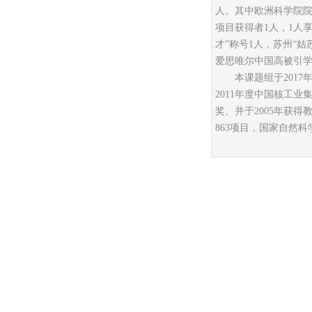
人。其中欧洲科学院
项目获得者
1
人，
1
人
才
”
称号
1
人，苏州
“
姑
爱思唯尔中国高被引
本课题组于
2017
2011
年度中国核工业
奖、并于
2005
年获得
863
项目，国家自然科