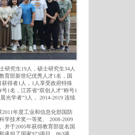
士研究生
19
人，硕士研究生
34
人
教育部新世纪优秀人才
1
名，国
目获得者
1
人，
1
人享受政府特殊
称号
1
名，江苏省
“
双创人才
”
称号
1
“
晨光学者
”3
人，
2014-2019
连续
获
2011
年度工业和信息化部国防
科学技术奖一等奖、
2008-2009
、并于
2005
年获得教育部提名国
和承担了国家
973
项目，
863
项