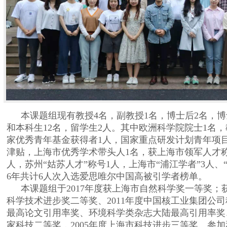
本课题组现有教授
4
名，副教授
1
名，博士后
2
名，博
和本科生
12
名，留学生
2
人。其中欧洲科学院院士
1
名，
家优秀青年基金获得者
1
人，国家重点研发计划青年项
津贴，上海市优秀学术带头人
1
名，获上海市领军人才
人，苏州
“
姑苏人才
”
称号
1
人，上海市
“
浦江学者
”3
人、
6
年共计
6
人次入选爱思唯尔中国高被引学者榜单。
本课题组于
2017
年度获上海市自然科学奖一等奖；
科学技术进步奖二等奖、
2011
年度中国核工业集团公司
最高论文引用率奖、环境科学类杂志大陆最高引用率奖
家科技二等奖，
2005
年度上海市科技进步三等奖。参加